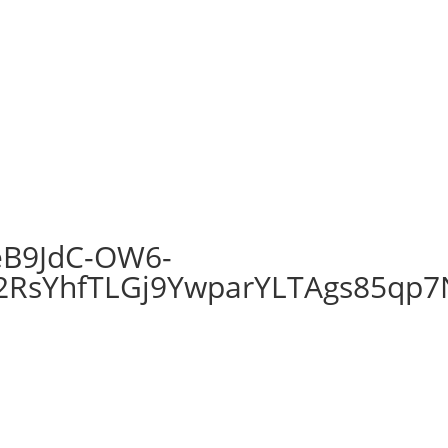
eB9JdC-OW6-
2RsYhfTLGj9YwparYLTAgs85qp7N