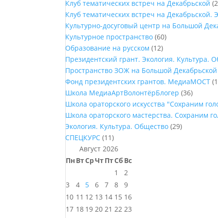
Клуб тематических встреч на Декабрьской
(2
Клуб тематических встреч на Декабрьской. 
Культурно-досуговый центр на Большой Дек
Культурное пространство
(60)
Образование на русском
(12)
Президентский грант. Экология. Культура. 
Пространство ЗОЖ на Большой Декабрьской
Фонд президентских грантов. МедиаМОСТ
(1
Школа МедиаАртВолонтёрБлогер
(36)
Школа ораторского искусства "Сохраним го
Школа ораторского мастерства. Сохраним г
Экология. Культура. Общество
(29)
СПЕЦКУРС
(11)
Август 2026
Пн
Вт
Ср
Чт
Пт
Сб
Вс
1
2
3
4
5
6
7
8
9
10
11
12
13
14
15
16
17
18
19
20
21
22
23