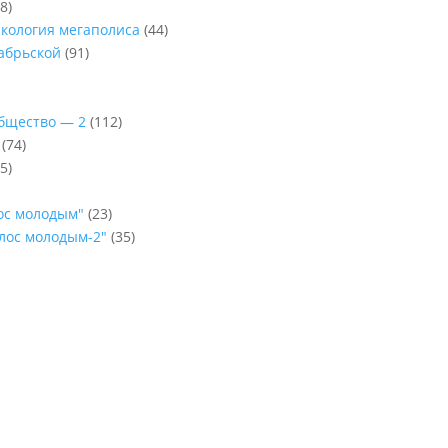
8)
Экология мегаполиса
(44)
абрьской
(91)
Общество — 2
(112)
(74)
5)
лос молодым"
(23)
олос молодым-2"
(35)