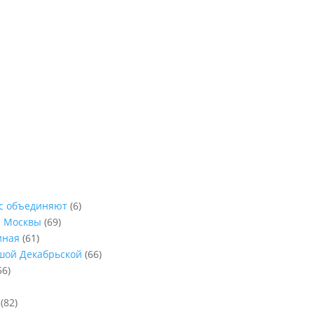
ас объединяют
(6)
ы Москвы
(69)
иная
(61)
ьшой Декабрьской
(66)
56)
(82)