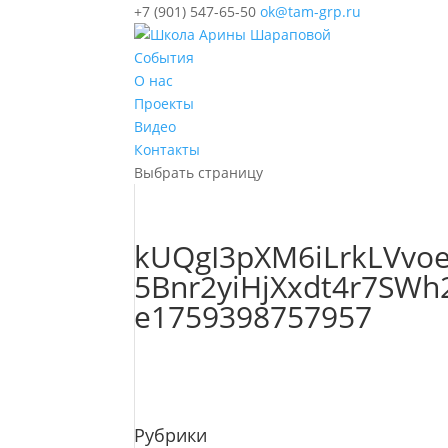
+7 (901) 547-65-50
ok@tam-grp.ru
События
О нас
Проекты
Видео
Контакты
Выбрать страницу
kUQgI3pXM6iLrkLVvo
5Bnr2yiHjXxdt4r7SWh
e1759398757957
Рубрики