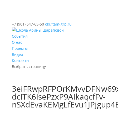
+7 (901) 547-65-50
ok@tam-grp.ru
События
О нас
Проекты
Видео
Контакты
Выбрать страницу
3eiFRwpRFPOrKMvvDFNw69x
dcITK6IsePzxP9AIkaqcfFv-
nSXdEvaKEMgLfEvu1JPjgup