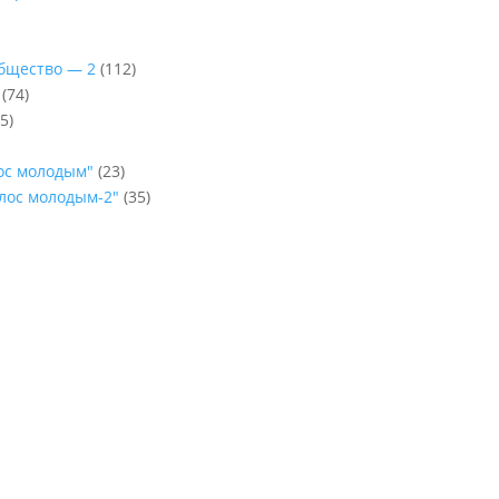
Общество — 2
(112)
(74)
5)
лос молодым"
(23)
олос молодым-2"
(35)