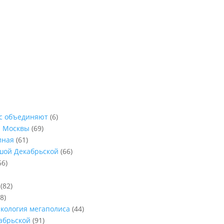
ас объединяют
(6)
ы Москвы
(69)
иная
(61)
ьшой Декабрьской
(66)
56)
(82)
8)
Экология мегаполиса
(44)
абрьской
(91)