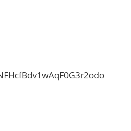
fNFHcfBdv1wAqF0G3r2odo