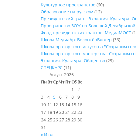
Культурное пространство
(60)
Образование на русском
(12)
Президентский грант. Экология. Культура. 
Пространство ЗОЖ на Большой Декабрьской
Фонд президентских грантов. МедиаМОСТ
(1
Школа МедиаАртВолонтёрБлогер
(36)
Школа ораторского искусства "Сохраним го
Школа ораторского мастерства. Сохраним г
Экология. Культура. Общество
(29)
СПЕЦКУРС
(11)
Август 2026
Пн
Вт
Ср
Чт
Пт
Сб
Вс
1
2
3
4
5
6
7
8
9
10
11
12
13
14
15
16
17
18
19
20
21
22
23
24
25
26
27
28
29
30
31
« Июл