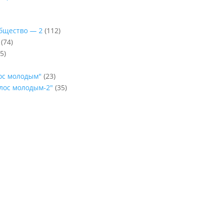
Общество — 2
(112)
(74)
5)
лос молодым"
(23)
олос молодым-2"
(35)