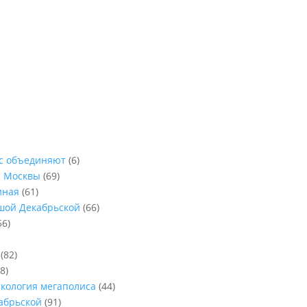
ас объединяют
(6)
ы Москвы
(69)
иная
(61)
ьшой Декабрьской
(66)
56)
(82)
8)
Экология мегаполиса
(44)
абрьской
(91)