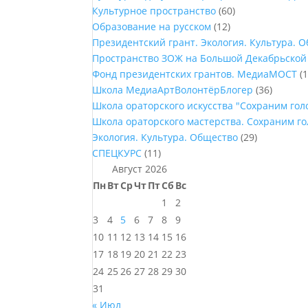
Культурное пространство
(60)
Образование на русском
(12)
Президентский грант. Экология. Культура. 
Пространство ЗОЖ на Большой Декабрьской
Фонд президентских грантов. МедиаМОСТ
(1
Школа МедиаАртВолонтёрБлогер
(36)
Школа ораторского искусства "Сохраним го
Школа ораторского мастерства. Сохраним г
Экология. Культура. Общество
(29)
СПЕЦКУРС
(11)
Август 2026
Пн
Вт
Ср
Чт
Пт
Сб
Вс
1
2
3
4
5
6
7
8
9
10
11
12
13
14
15
16
17
18
19
20
21
22
23
24
25
26
27
28
29
30
31
« Июл