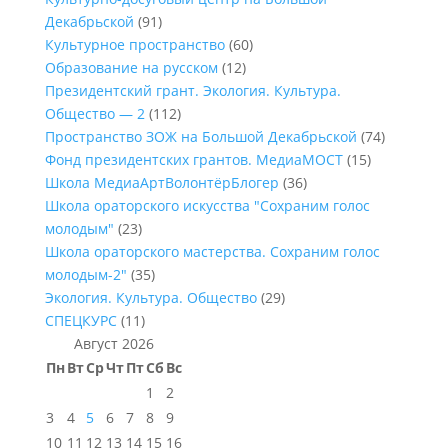
Декабрьской
(91)
Культурное пространство
(60)
Образование на русском
(12)
Президентский грант. Экология. Культура.
Общество — 2
(112)
Пространство ЗОЖ на Большой Декабрьской
(74)
Фонд президентских грантов. МедиаМОСТ
(15)
Школа МедиаАртВолонтёрБлогер
(36)
Школа ораторского искусства "Сохраним голос
молодым"
(23)
Школа ораторского мастерства. Сохраним голос
молодым-2"
(35)
Экология. Культура. Общество
(29)
СПЕЦКУРС
(11)
Август 2026
Пн
Вт
Ср
Чт
Пт
Сб
Вс
1
2
3
4
5
6
7
8
9
10
11
12
13
14
15
16