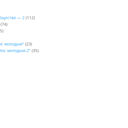
Общество — 2
(112)
(74)
5)
лос молодым"
(23)
олос молодым-2"
(35)