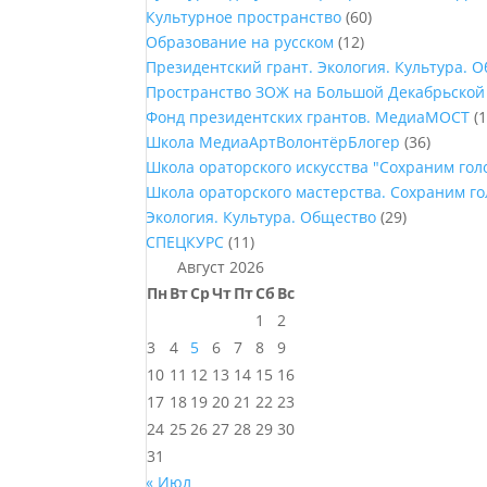
Культурное пространство
(60)
Образование на русском
(12)
Президентский грант. Экология. Культура. 
Пространство ЗОЖ на Большой Декабрьской
Фонд президентских грантов. МедиаМОСТ
(1
Школа МедиаАртВолонтёрБлогер
(36)
Школа ораторского искусства "Сохраним го
Школа ораторского мастерства. Сохраним г
Экология. Культура. Общество
(29)
СПЕЦКУРС
(11)
Август 2026
Пн
Вт
Ср
Чт
Пт
Сб
Вс
1
2
3
4
5
6
7
8
9
10
11
12
13
14
15
16
17
18
19
20
21
22
23
24
25
26
27
28
29
30
31
« Июл