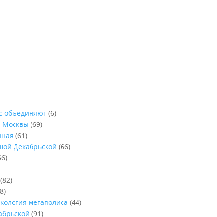
ас объединяют
(6)
ы Москвы
(69)
иная
(61)
ьшой Декабрьской
(66)
56)
(82)
8)
Экология мегаполиса
(44)
абрьской
(91)