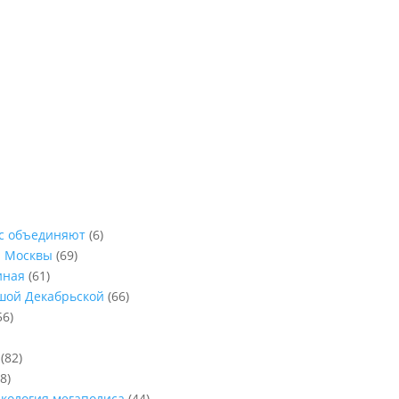
ас объединяют
(6)
ы Москвы
(69)
иная
(61)
ьшой Декабрьской
(66)
56)
(82)
8)
Экология мегаполиса
(44)