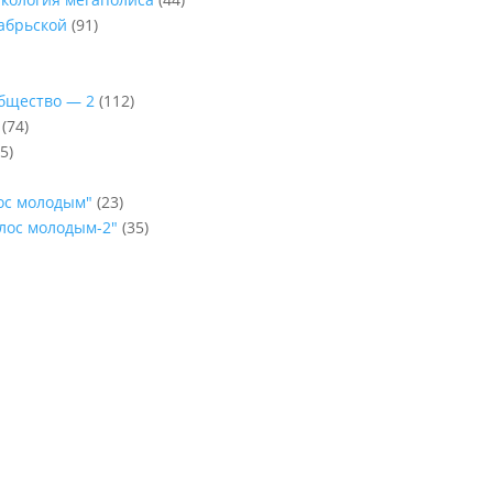
абрьской
(91)
Общество — 2
(112)
(74)
5)
лос молодым"
(23)
олос молодым-2"
(35)