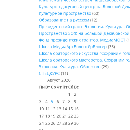
Культурно-досуговый центр на Большой Дек
Культурное пространство
(60)
Образование на русском
(12)
Президентский грант. Экология. Культура. 
Пространство ЗОЖ на Большой Декабрьской
Фонд президентских грантов. МедиаМОСТ
(1
Школа МедиаАртВолонтёрБлогер
(36)
Школа ораторского искусства "Сохраним го
Школа ораторского мастерства. Сохраним г
Экология. Культура. Общество
(29)
СПЕЦКУРС
(11)
Август 2026
Пн
Вт
Ср
Чт
Пт
Сб
Вс
1
2
3
4
5
6
7
8
9
10
11
12
13
14
15
16
17
18
19
20
21
22
23
24
25
26
27
28
29
30