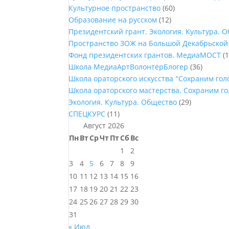
Культурное пространство
(60)
Образование на русском
(12)
Президентский грант. Экология. Культура. 
Пространство ЗОЖ на Большой Декабрьской
Фонд президентских грантов. МедиаМОСТ
(1
Школа МедиаАртВолонтёрБлогер
(36)
Школа ораторского искусства "Сохраним го
Школа ораторского мастерства. Сохраним г
Экология. Культура. Общество
(29)
СПЕЦКУРС
(11)
Август 2026
Пн
Вт
Ср
Чт
Пт
Сб
Вс
1
2
3
4
5
6
7
8
9
10
11
12
13
14
15
16
17
18
19
20
21
22
23
24
25
26
27
28
29
30
31
« Июл