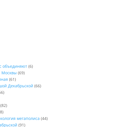
ас объединяют
(6)
ы Москвы
(69)
иная
(61)
ьшой Декабрьской
(66)
56)
(82)
8)
Экология мегаполиса
(44)
абрьской
(91)