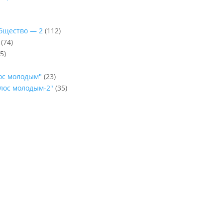
Общество — 2
(112)
(74)
5)
лос молодым"
(23)
олос молодым-2"
(35)