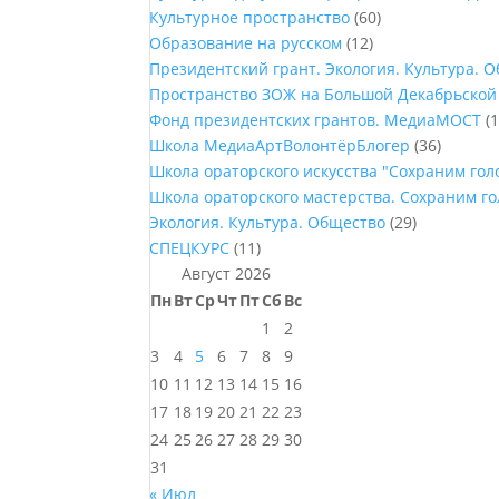
Культурное пространство
(60)
Образование на русском
(12)
Президентский грант. Экология. Культура. 
Пространство ЗОЖ на Большой Декабрьской
Фонд президентских грантов. МедиаМОСТ
(1
Школа МедиаАртВолонтёрБлогер
(36)
Школа ораторского искусства "Сохраним го
Школа ораторского мастерства. Сохраним г
Экология. Культура. Общество
(29)
СПЕЦКУРС
(11)
Август 2026
Пн
Вт
Ср
Чт
Пт
Сб
Вс
1
2
3
4
5
6
7
8
9
10
11
12
13
14
15
16
17
18
19
20
21
22
23
24
25
26
27
28
29
30
31
« Июл