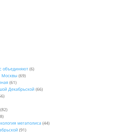
ас объединяют
(6)
ы Москвы
(69)
иная
(61)
ьшой Декабрьской
(66)
56)
(82)
8)
Экология мегаполиса
(44)
абрьской
(91)