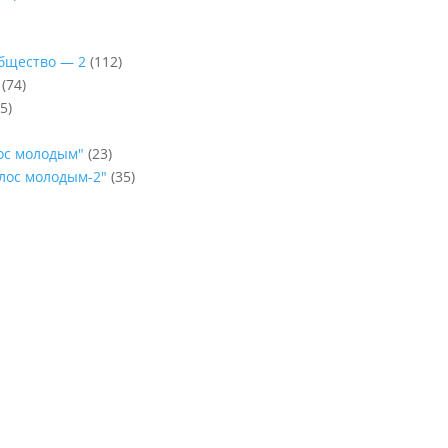
Общество — 2
(112)
(74)
5)
лос молодым"
(23)
олос молодым-2"
(35)