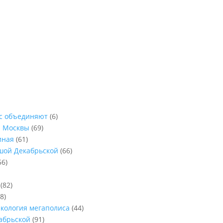
ас объединяют
(6)
ы Москвы
(69)
иная
(61)
ьшой Декабрьской
(66)
56)
(82)
8)
Экология мегаполиса
(44)
абрьской
(91)