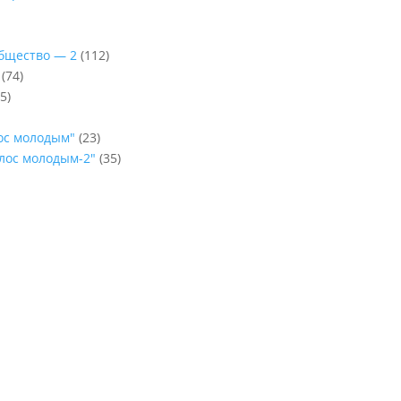
Общество — 2
(112)
(74)
5)
лос молодым"
(23)
олос молодым-2"
(35)