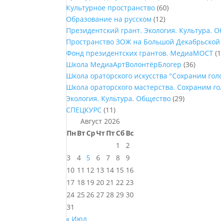
Культурное пространство
(60)
Образование на русском
(12)
Президентский грант. Экология. Культура. 
Пространство ЗОЖ на Большой Декабрьской
Фонд президентских грантов. МедиаМОСТ
(1
Школа МедиаАртВолонтёрБлогер
(36)
Школа ораторского искусства "Сохраним го
Школа ораторского мастерства. Сохраним г
Экология. Культура. Общество
(29)
СПЕЦКУРС
(11)
Август 2026
Пн
Вт
Ср
Чт
Пт
Сб
Вс
1
2
3
4
5
6
7
8
9
10
11
12
13
14
15
16
17
18
19
20
21
22
23
24
25
26
27
28
29
30
31
« Июл