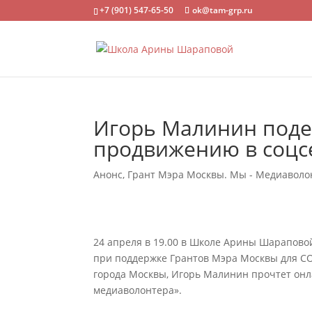
+7 (901) 547-65-50
ok@tam-grp.ru
Игорь Малинин поде
продвижению в соцс
Анонс
,
Грант Мэра Москвы. Мы - Медиавол
24 апреля в 19.00 в Школе Арины Шарапов
при поддержке Грантов Мэра Москвы для С
города Москвы, Игорь Малинин прочтет он
медиаволонтера».