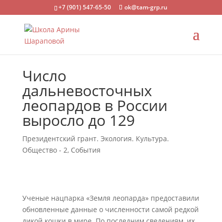
+7 (901) 547-65-50
ok@tam-grp.ru
Число
дальневосточных
леопардов в России
выросло до 129
Президентский грант. Экология. Культура.
Общество - 2
,
События
Ученые нацпарка «Земля леопарда» предоставили
обновленные данные о численности самой редкой
дикой кошки в мире. По последним сведениям, их