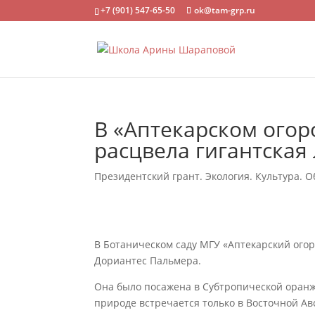
+7 (901) 547-65-50
ok@tam-grp.ru
В «Аптекарском огор
расцвела гигантская
Президентский грант. Экология. Культура. О
В Ботаническом саду МГУ «Аптекарский огор
Дориантес Пальмера.
Она было посажена в Субтропической оранжер
природе встречается только в Восточной Ав