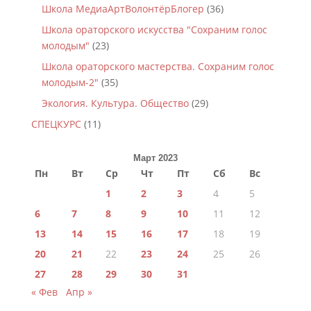
Школа МедиаАртВолонтёрБлогер
(36)
Школа ораторского искусства "Сохраним голос
молодым"
(23)
Школа ораторского мастерства. Сохраним голос
молодым-2"
(35)
Экология. Культура. Общество
(29)
СПЕЦКУРС
(11)
Март 2023
Пн
Вт
Ср
Чт
Пт
Сб
Вс
1
2
3
4
5
6
7
8
9
10
11
12
13
14
15
16
17
18
19
20
21
22
23
24
25
26
27
28
29
30
31
« Фев
Апр »