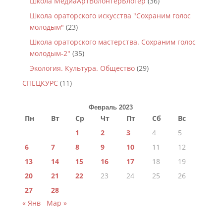
Школа МедиаАртВолонтёрБлогер
(36)
Школа ораторского искусства "Сохраним голос
молодым"
(23)
Школа ораторского мастерства. Сохраним голос
молодым-2"
(35)
Экология. Культура. Общество
(29)
СПЕЦКУРС
(11)
Февраль 2023
Пн
Вт
Ср
Чт
Пт
Сб
Вс
1
2
3
4
5
6
7
8
9
10
11
12
13
14
15
16
17
18
19
20
21
22
23
24
25
26
27
28
« Янв
Мар »